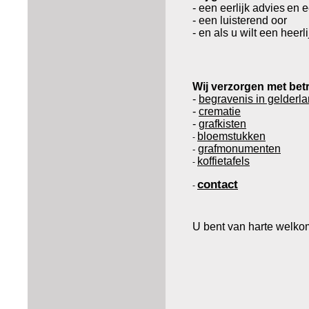
- een eerlijk advies
en e
- een luisterend oor
- en als u wilt een heerl
Wij verzorgen met bet
-
begravenis in gelderl
-
crematie
-
grafkisten
bloemstukken
-
grafmonumenten
-
koffietafels
-
contact
-
U bent van harte welko