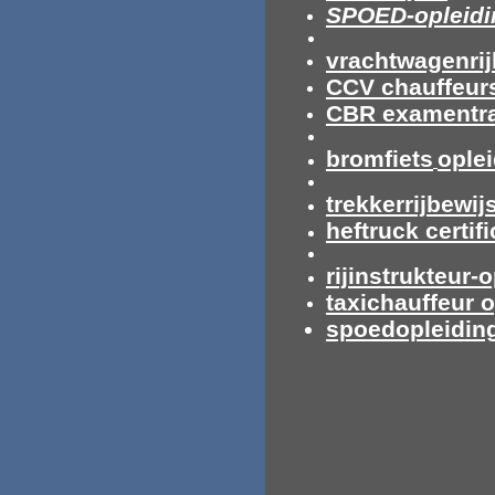
SPOED-opleidi
vrachtwagenrij
CCV chauffeur
CBR examentra
bromfiets
ople
trekkerrijbewij
heftruck certif
rijinstrukteur-
taxichauffeur 
spoedopleiding