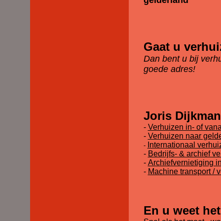
gelderland
Gaat u verhu
Dan bent u bij verh
goede adres!
Joris Dijkman
-
Verhuizen in- of van
-
Verhuizen naar geld
Internationaal verhui
-
-
Bedrijfs- & archief v
-
Archiefvernietiging i
-
Machine transport / v
En u weet het