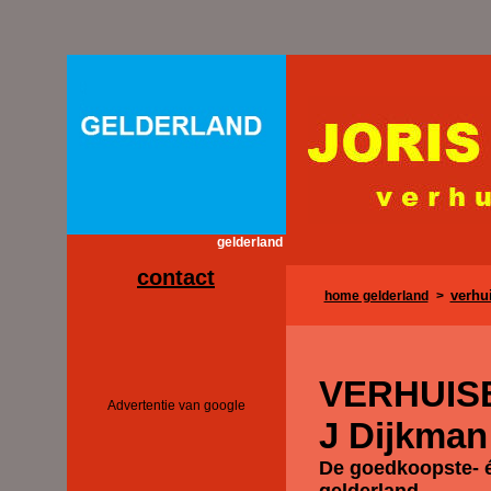
gelderland
contact
verhu
home gelderland
>
VERHUIS
Advertentie van google
J Dijkman
De goedkoopste- é