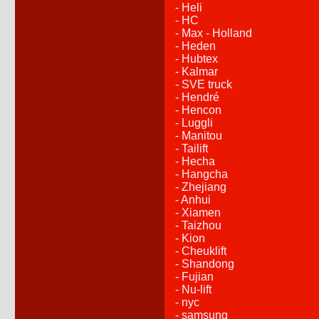
- Heli
- HC
- Max - Holland
- Heden
- Hubtex
- Kalmar
- SVE truck
- Hendré
- Hencon
- Luggli
- Manitou
- Tailift
- Hecha
- Hangcha
- Zhejiang
- Anhui
- Xiamen
- Taizhou
- Kion
- Cheuklift
- Shandong
- Fujian
- Nu-lift
- nyc
- samsung