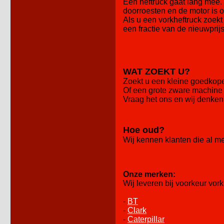
Een heftruck gaat lang mee. 
doorroesten en de motor is 
Als u een vorkheftruck zoekt
een fractie van de nieuwprij
WAT ZOEKT U?
Zoekt u een kleine goedkope 
Of een grote zware machine 
Vraag het ons en wij denken
Hoe oud?
Wij kennen klanten die al m
Onze merken:
Wij leveren bij voorkeur vo
-
BT
-
Clark
-
Caterpillar