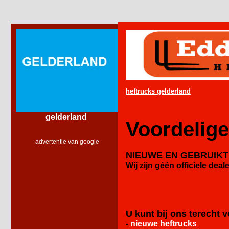
heftrucks gelderland
gelderland
Voordelige
advertentie van google
NIEUWE EN GEBRUIK
Wij zijn géén officiele
deale
U kunt bij ons terecht v
-
nieuwe heftrucks