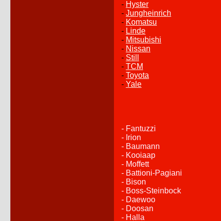
-
Hyster
-
Jungheinrich
-
Komatsu
-
Linde
-
Mitsubishi
-
Nissan
-
Still
-
TCM
-
Toyota
-
Yale
- Fantuzzi
- Irion
- Baumann
- Kooiaap
- Moffett
- Battioni-Pagiani
- Bison
- Boss-Steinbock
- Daewoo
- Doosan
- Halla