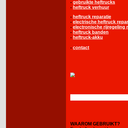
-
gebruikte heftrucks
-
heftruck verhuur
-
heftruck reparatie
-
electrische heftruck repar
-
electronische rijregeling 
-
heftruck banden
-
heftruck-akku
-
contact
WAAROM GEBRUIKT?