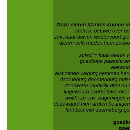
Onze eieren klanten komen u
arnhem betuwe over be
zevenaar duiven westervoort gi
dieren velp rheden hoenderloo 
zuivel = kaas eieren 
goedkope paaseieren 
eieraut
elst zetten valburg hemmen herve
doorneburg doornenburg huis
doorwerth randwijk driel en 
lingewaard overbetuwe ove
wolfheze ede wageningen 
dodewaard hien druten beunigen 
lent bemmel doorneburg gend
goedko
goed