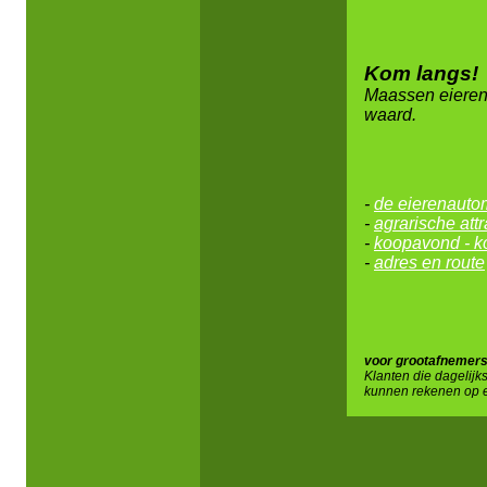
Kom langs!
Maassen eierenb
waard.
-
de eierenauto
-
agrarische attr
-
koopavond - 
-
adres en route
voor grootafnemers
Klanten die dagelijk
kunnen rekenen op ee