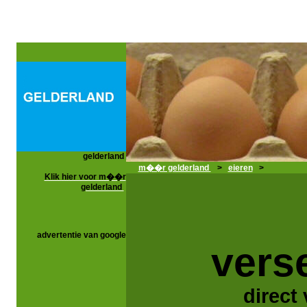
gelderland
m��r gelderland
>
eieren
>
Klik hier voor m��r
gelderland
advertentie van google
vers
direct