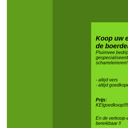
Koop uw e
de boerder
Pluimvee bedri
gespecialiseerd
scharreleireren!
- altijd vers
- altijd goedko
Prijs:
KEIgoedkoop!!!!
En de verkoop-
bereikbaar !!