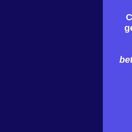
C
g
be