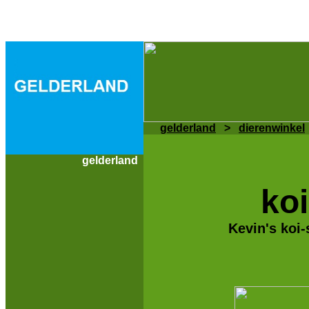
gelderland
>
dierenwinkel
gelderland
ko
Kevin's koi-