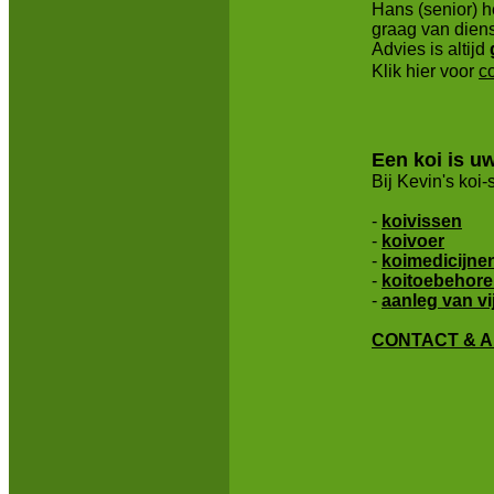
Hans (senior) he
graag van diens
Advies is altijd
Klik hier voor
c
Een koi is u
Bij Kevin's koi
-
koivissen
-
koivoer
-
koimedicijne
-
koitoebehor
-
aanleg van vi
CONTACT & A