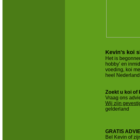
Kevin's koi 
Het is begonnen
hobby' en inmid
voeding, koi me
heel Nederland
Zoekt u koi of
Vraag ons advi
Wij zijn gevest
gelderland
GRATIS ADVI
Bel Kevin of zij