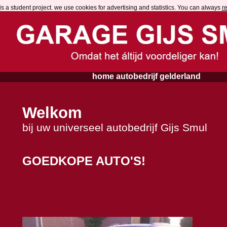
is a student project. we use cookies for advertising and statistics. You can alwa
ys
r
home autobedrijf gelderland
Welkom
bij uw universeel autobedrijf Gijs Smul
GOEDKOPE AUTO'S!