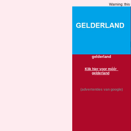
Warning: this 
gelderland
Klik hier voor méér
gelderland
(advertenties van google)